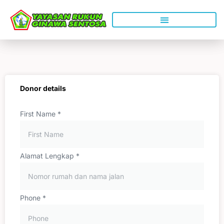
Lewati
ke
konten
Donor details
First Name
*
Alamat Lengkap
*
Phone
*