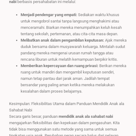
nabi
berbasis persahabatan ini melalui:
Menjadi pendengar yang empati:
Sediakan waktu khusus
untuk mengobrol santai tanpa langsung menghakimi atau
menceramahi. Biarkan mereka menumpahkan keluh kesah
tentang sekolah, pertemanan, atau cita-cita masa depan.
Melibatkan anak dalam pengambilan keputusan:
Ajak mereka
duduk bersama dalam musyawarah keluarga. Mintalah sudut
pandang mereka mengenai urusan rumah tangga atau
rencana liburan untuk melatih kemampuan berpikir kritis.
Memberikan kepercayaan dan ruang privasi:
Berikan mereka
ruang untuk mandiri dan mengambil keputusan sendiri,
namun tetap pantau dari jarak aman. Jadilah tempat
bersandar yang paling aman ketika mereka melakukan
kesalahan dalam proses belajarnya.
Kesimpulan: Fleksibilitas Utama dalam Panduan Mendidik Anak ala
Sahabat Nabi
Secara garis besar, panduan
mendidik anak ala sahabat nabi
mengajarkan fleksibilitas dan kepekaan dalam pengasuhan. Kita
tidak bisa menggunakan satu metode yang sama untuk semua
tingkatan usia anak. Perubahan peran secara halus dari pelayan