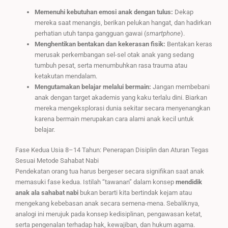
Memenuhi kebutuhan emosi anak dengan tulus:
Dekap
mereka saat menangis, berikan pelukan hangat, dan hadirkan
perhatian utuh tanpa gangguan gawai (
smartphone
).
Menghentikan bentakan dan kekerasan fisik:
Bentakan keras
merusak perkembangan sel-sel otak anak yang sedang
tumbuh pesat, serta menumbuhkan rasa trauma atau
ketakutan mendalam.
Mengutamakan belajar melalui bermain:
Jangan membebani
anak dengan target akademis yang kaku terlalu dini. Biarkan
mereka mengeksplorasi dunia sekitar secara menyenangkan
karena bermain merupakan cara alami anak kecil untuk
belajar.
Fase Kedua Usia 8–14 Tahun: Penerapan Disiplin dan Aturan Tegas
Sesuai Metode Sahabat Nabi
Pendekatan orang tua harus bergeser secara signifikan saat anak
memasuki fase kedua. Istilah “tawanan” dalam konsep
mendidik
anak ala sahabat nabi
bukan berarti kita bertindak kejam atau
mengekang kebebasan anak secara semena-mena. Sebaliknya,
analogi ini merujuk pada konsep kedisiplinan, pengawasan ketat,
serta pengenalan terhadap hak, kewajiban, dan hukum agama.