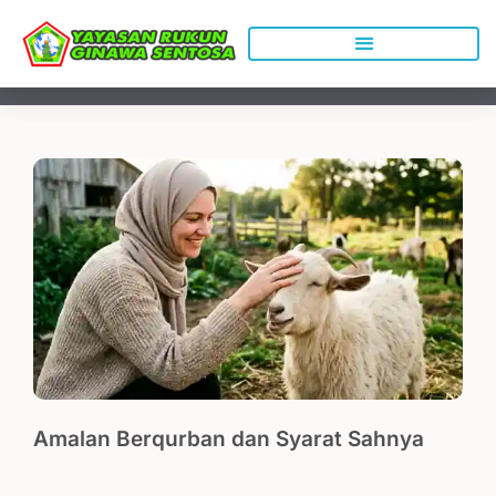
Lewati
ke
konten
Amalan Berqurban dan Syarat Sahnya