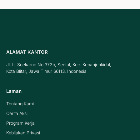
e
t
t
t
t
b
t
u
a
e
o
e
b
g
r
o
r
e
r
e
k
a
s
m
t
ALAMAT KANTOR
Jl. Ir. Soekarno No.372b, Sentul, Kec. Kepanjenkidul,
Kota Blitar, Jawa Timur 66113, Indonesia
Laman
Tentang Kami
Cerita Aksi
Program Kerja
Kebijakan Privasi