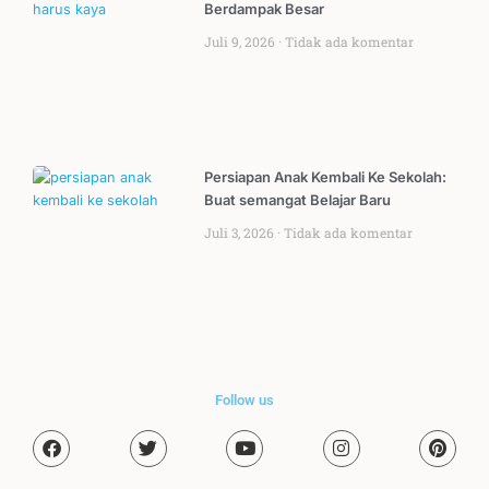
Berdampak Besar
Juli 9, 2026
Tidak ada komentar
Persiapan Anak Kembali Ke Sekolah:
Buat semangat Belajar Baru
Juli 3, 2026
Tidak ada komentar
Follow us
F
T
Y
I
P
a
w
o
n
i
c
i
u
s
n