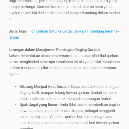
Bagi kelompok ini, pemberian daging merupakan bantuan gizi yang
sangat berharga. Memastikan mereka mendapatkan porsi yang
layak menjadi inti dari keadilan sosial yang terkandung dalam ibadah
ini.
Baca Juga :
Fiqh Qurban Satu Keluarga: Sahkah 1 Kambing Beramai-
ramai?
Larangan dalam Manajemen Pembagian Daging Qurban
Selain menentukan siapa penerimanya, panitia dan shohibul qurban
harus menghindari beberapa kesalahan teknis yang fatal. Kesalahan
ini bisa mengurangi nilai ibadah atau bahkan melanggar ketentuan
syariat.
Dilarang Menjual Aset Qurban:
Siapa pun tidak boleh menjual
daging, kulit, maupun tulang hewan qurban. Ibadah ini murni
untuk sedekah, bukan untuk mencari keuntungan materi.
Upah Jagal yang Benar:
Anda tidak boleh memberikan bagian
hewan qurban, seperti kulit atau kepala, sebagai pengganti
upah tukang jagal. Shohibul qurban harus membayar jasa
jagal menggunakan uang atau harta lain di luar hewan qurban
tersebut.