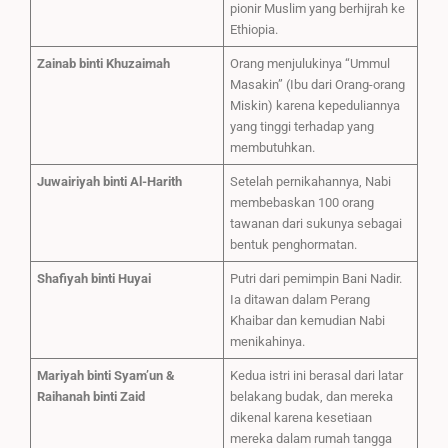
pionir Muslim yang berhijrah ke
Ethiopia.
Zainab binti Khuzaimah
Orang menjulukinya “Ummul
Masakin” (Ibu dari Orang-orang
Miskin) karena kepeduliannya
yang tinggi terhadap yang
membutuhkan.
Juwairiyah binti Al-Harith
Setelah pernikahannya, Nabi
membebaskan 100 orang
tawanan dari sukunya sebagai
bentuk penghormatan.
Shafiyah binti Huyai
Putri dari pemimpin Bani Nadir.
Ia ditawan dalam Perang
Khaibar dan kemudian Nabi
menikahinya.
Mariyah binti Syam’un &
Kedua istri ini berasal dari latar
Raihanah binti Zaid
belakang budak, dan mereka
dikenal karena kesetiaan
mereka dalam rumah tangga