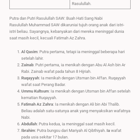
Rasulullah.
Putra dan Putri Rasulullah SAW: Buah Hati Sang Nabi
Rasulullah Muhammad SAW dikaruniai tujuh orang anak dari istri-
istri beliau. Sayangnya, kebanyakan dari mereka meninggal dunia
saat masih kecil, kecuali Fatimah Az Zahra.
Al Qasim
: Putra pertama, tetapi ia meninggal beberapa hari
setelah lahir.
Zainab
: Putri pertama, ia menikah dengan Abu Al Ash bin Ar
Rabi. Zainab wafat pada tahun 8 Hijriah.
Ruqayyah
: Ia menikah dengan Utsman bin Affan. Ruqayyah
wafat saat Perang Badar.
Ummu Kultsum
: Ia menikah dengan Utsman bin Affan setelah
kematian Ruqayyah.
Fatimah Az Zahra
: Ia menikah dengan Ali bin Abi Thalib.
Beliau adalah satu-satunya anak yang menyaksikan wafatnya
Nabi.
Abdullah
: Putra kedua, ia meninggal saat masih kecil.
Ibrahim
: Putra bungsu dari Mariyah Al Qibthiyah.
Ia
wafat
pada usia sekitar 17 bulan.