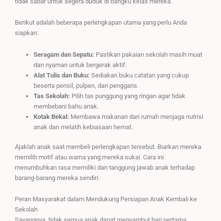
tidak sabar untuk segera duduk di bangku kelas mereka.
Berikut adalah beberapa perlengkapan utama yang perlu Anda
siapkan:
Seragam dan Sepatu:
Pastikan pakaian sekolah masih muat
dan nyaman untuk bergerak aktif.
Alat Tulis dan Buku:
Sediakan buku catatan yang cukup
beserta pensil, pulpen, dan penggaris.
Tas Sekolah:
Pilih tas punggung yang ringan agar tidak
membebani bahu anak.
Kotak Bekal:
Membawa makanan dari rumah menjaga nutrisi
anak dan melatih kebiasaan hemat.
Ajaklah anak saat membeli perlengkapan tersebut. Biarkan mereka
memilih motif atau warna yang mereka sukai. Cara ini
menumbuhkan rasa memiliki dan tanggung jawab anak terhadap
barang-barang mereka sendiri.
Peran Masyarakat dalam Mendukung Persiapan Anak Kembali ke
Sekolah
Sayangnya, tidak semua anak dapat menyambut hari pertama