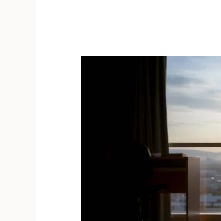
Asrama
Panti
Asuhan
Bukan
Sekadar
Tempat
Tinggal