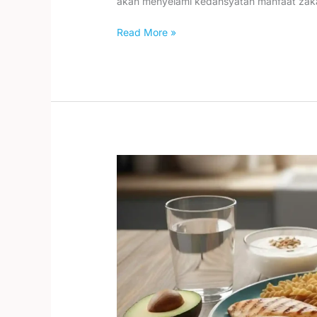
akan menyelami kedahsyatan manfaat zak
Read More »
Optimalisasi
Gizi
Anak
Yatim