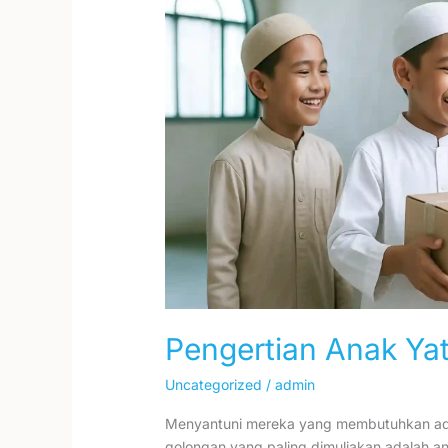
dan
Piatu
Pengertian Anak Yat
Uncategorized
/
admin
Menyantuni mereka yang membutuhkan adala
golongan yang paling dimuliakan adalah a