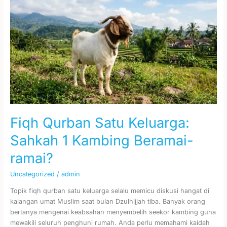
Qurban
Satu
Keluarga:
Sahkah
1
Kambing
Beramai-
ramai?
Fiqh Qurban Satu Keluarga:
Sahkah 1 Kambing Beramai-
ramai?
Uncategorized
/
admin
Topik fiqh qurban satu keluarga selalu memicu diskusi hangat di
kalangan umat Muslim saat bulan Dzulhijjah tiba. Banyak orang
bertanya mengenai keabsahan menyembelih seekor kambing guna
mewakili seluruh penghuni rumah. Anda perlu memahami kaidah