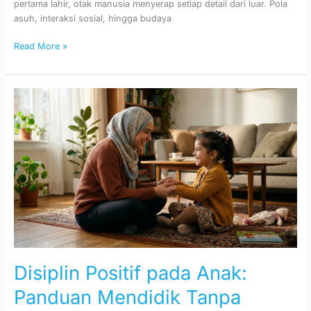
pertama lahir, otak manusia menyerap setiap detail dari luar. Pola
asuh, interaksi sosial, hingga budaya
Read More »
Disiplin
Positif
pada
Anak:
Panduan
Mendidik
Tanpa
Marah
Disiplin Positif pada Anak:
Panduan Mendidik Tanpa